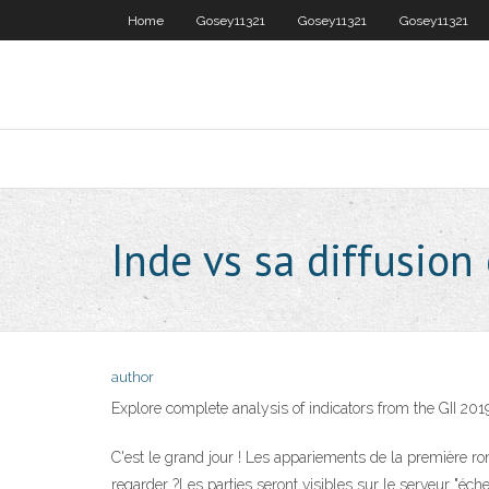
Home
Gosey11321
Gosey11321
Gosey11321
Inde vs sa diffusion 
author
Explore complete analysis of indicators from the GII 201
C'est le grand jour ! Les appariements de la première
regarder ?Les parties seront visibles sur le serveur "éch