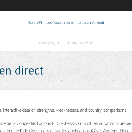
Best VPN 2021
Réseau de bande dessinée kodi
Gosey11321
Hinners22862
en direct
9. Interactive data on strengths, weaknesses, and country comparisons.
 ronde de la Coupe des Nations FIDE-Chess.com sont les suivants : Eur
ecs en direct" de Chess.com et sur les applications iOS et Android, TF1 dire