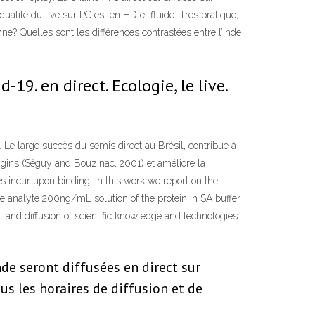
ualité du live sur PC est en HD et fluide. Très pratique,
e? Quelles sont les différences contrastées entre l’Inde
19. en direct. Ecologie, le live.
. Le large succès du semis direct au Brésil, contribue à
s engins (Séguy and Bouzinac, 2001) et améliore la
es incur upon binding. In this work we report on the
the analyte 200ng/mL solution of the protein in SA buffer
t and diffusion of scientific knowledge and technologies
de seront diffusées en direct sur
us les horaires de diffusion et de