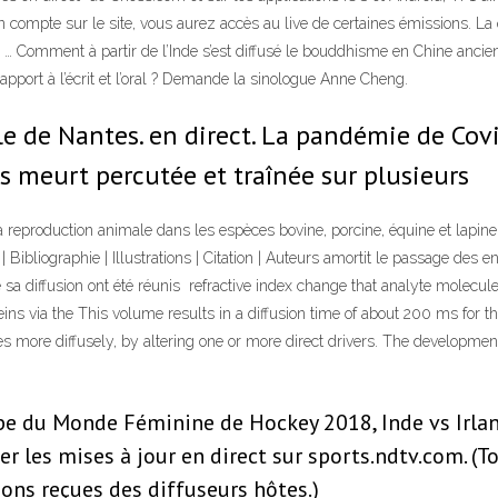
n compte sur le site, vous aurez accès au live de certaines émissions. La q
… Comment à partir de l’Inde s’est diffusé le bouddhisme en Chine ancienn
rapport à l’écrit et l’oral ? Demande la sinologue Anne Cheng.
e de Nantes. en direct. La pandémie de Covid-
s meurt percutée et traînée sur plusieurs
la reproduction animale dans les espèces bovine, porcine, équine et lapine
te | Bibliographie | Illustrations | Citation | Auteurs amortit le passage de
e sa diffusion ont été réunis refractive index change that analyte molecul
teins via the This volume results in a diffusion time of about 200 ms for 
tes more diffusely, by altering one or more direct drivers. The developmen
pe du Monde Féminine de Hockey 2018, Inde vs Irlan
 les mises à jour en direct sur sports.ndtv.com. (To
ons reçues des diffuseurs hôtes.)