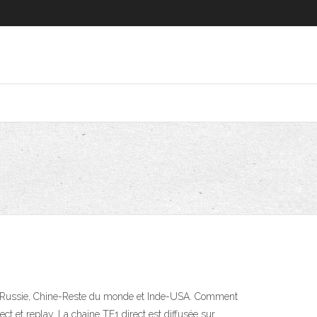
ope-Russie, Chine-Reste du monde et Inde-USA. Comment
ct et replay. La chaine TF1 direct est diffusée sur