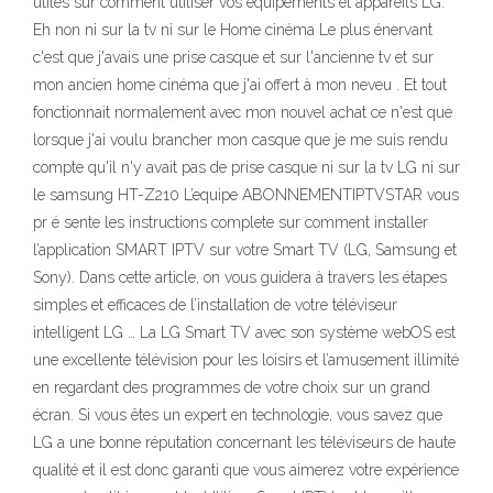
utiles sur comment utiliser vos équipements et appareils LG.
Eh non ni sur la tv ni sur le Home cinéma Le plus énervant
c'est que j'avais une prise casque et sur l'ancienne tv et sur
mon ancien home cinéma que j'ai offert à mon neveu . Et tout
fonctionnait normalement avec mon nouvel achat ce n'est que
lorsque j'ai voulu brancher mon casque que je me suis rendu
compte qu'il n'y avait pas de prise casque ni sur la tv LG ni sur
le samsung HT-Z210 L’equipe ABONNEMENTIPTVSTAR vous
pr é sente les instructions complete sur comment installer
l’application SMART IPTV sur votre Smart TV (LG, Samsung et
Sony). Dans cette article, on vous guidera à travers les étapes
simples et efficaces de l’installation de votre téléviseur
intelligent LG … La LG Smart TV avec son système webOS est
une excellente télévision pour les loisirs et l’amusement illimité
en regardant des programmes de votre choix sur un grand
écran. Si vous êtes un expert en technologie, vous savez que
LG a une bonne réputation concernant les téléviseurs de haute
qualité et il est donc garanti que vous aimerez votre expérience